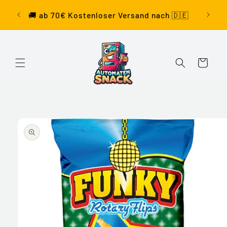
Direkt
sand
Wir
zum
🚚 ab 70€ Kostenloser Versand nach 🇩🇪
Dell
Inhalt
Warenkorb
oduktinformationen
ringen