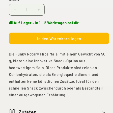
Verringere
Erhöhe
die
die
Menge
Menge
🚚 Auf Lager • In 1 - 2 Werktagen bei dir
für
für
Funky
Funky
Rotary
Rotary
In den Warenkorb legen
Flips
Flips
Mais
Mais
Die Funky Rotary Flips Mais, mit einem Gewicht von 50
50g
50g
g, bieten eine innovative Snack-Option aus
hochwertigem Mais. Diese Produkte sind reich an
Kohlenhydraten, die als Energiequelle dienen, und
enthalten keine künstlichen Zusätze. Ideal für den
schnellen Snack zwischendurch oder als Bestandteil
einer ausgewogenen Ernährung.
Zutaten