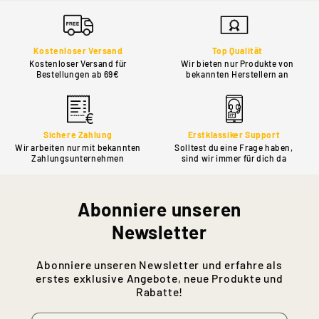
Kostenloser Versand
Top Qualität
Kostenloser Versand für
Wir bieten nur Produkte von
Bestellungen ab 69€
bekannten Herstellern an
Sichere Zahlung
Erstklassiker Support
Wir arbeiten nur mit bekannten
Solltest du eine Frage haben,
Zahlungsunternehmen
sind wir immer für dich da
Abonniere unseren
Newsletter
Abonniere unseren Newsletter und erfahre als
erstes exklusive Angebote, neue Produkte und
Rabatte!