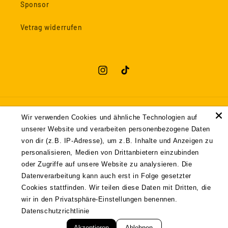
Sponsor
Vetrag widerrufen
Instagram
TikTok
Land/Region
Wir verwenden Cookies und ähnliche Technologien auf
unserer Website und verarbeiten personenbezogene Daten
Deutschland | EUR €
von dir (z.B. IP-Adresse), um z.B. Inhalte und Anzeigen zu
personalisieren, Medien von Drittanbietern einzubinden
Zahlungsmethoden
oder Zugriffe auf unsere Website zu analysieren. Die
Datenverarbeitung kann auch erst in Folge gesetzter
Cookies stattfinden. Wir teilen diese Daten mit Dritten, die
wir in den Privatsphäre-Einstellungen benennen.
© 2024,
Automatensnack
Built with ♥ by webstrive
Widerrufsrecht
Datenschutzrichtlinie
Datenschutzerklärung
AGB
Versand
Kontaktinformationen
Akzeptieren
Ablehnen