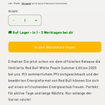
Preis
inkl. MwSt.
Versand
wird beim Checkout berechnet
Anzahl
Verringere
Erhöhe
die
die
Menge
Menge
🚚 Auf Lager • In 1 - 2 Werktagen bei dir
für
für
Red
Red
Bull
Bull
In den Warenkorb legen
White
White
Peach
Peach
Erhalten Sie jetzt schon vor dem offiziellen Release die
Summer
Summer
Edition
Edition
limitierte Red Bull White Peach Summer Edition 2025
2025
2025
bei uns. Mit sommerlichem Pfirsichgeschmack und der
250ml
250ml
bewährten Energieformel von Red Bull können Sie sich
auf einen erfrischenden Energieschub freuen. Perfekt
für aktive Tage und lange Nächte. Nur solange der
Vorrat reicht!