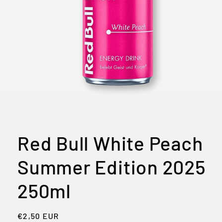
Medien
1
in
Modal
öffnen
Red Bull White Peach
Summer Edition 2025
250ml
Normaler
€2,50 EUR